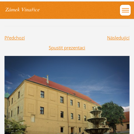
Zámek Vinařice
Předchozí
Následující
Spustit prezentaci