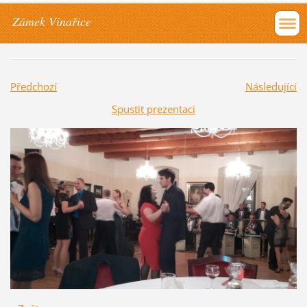
Zámek Vinařice
Předchozí
Následující
Spustit prezentaci