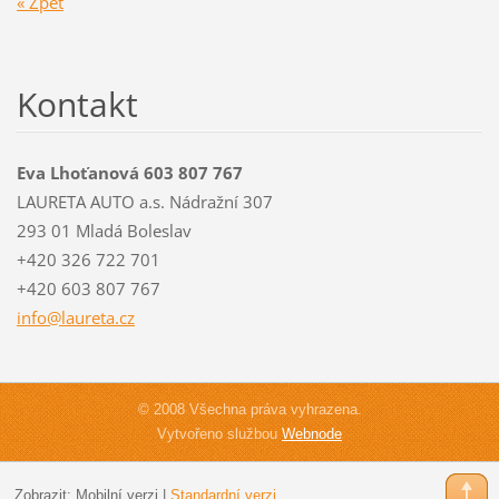
« Zpět
Kontakt
Eva Lhoťanová 603 807 767
LAURETA AUTO a.s. Nádražní 307
293 01 Mladá Boleslav
+420 326 722 701
+420 603 807 767
info@lau
reta.cz
© 2008 Všechna práva vyhrazena.
Vytvořeno službou
Webnode
Zobrazit:
Mobilní verzi
|
Standardní verzi