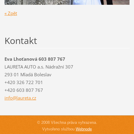
« Zpět
Kontakt
Eva Lhoťanová 603 807 767
LAURETA AUTO a.s. Nádražní 307
293 01 Mladá Boleslav
+420 326 722 701
+420 603 807 767
info@lau
reta.cz
© 2008 Všechna práva vyhrazena.
Vytvořeno službou
Webnode