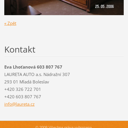
« Zpět
Kontakt
Eva Lhoťanová 603 807 767
LAURETA AUTO a.s. Nádražní 307
293 01 Mladá Boleslav
+420 326 722 701
+420 603 807 767
info@lau
reta.cz
© 2008 Všechna práva vyhrazena.