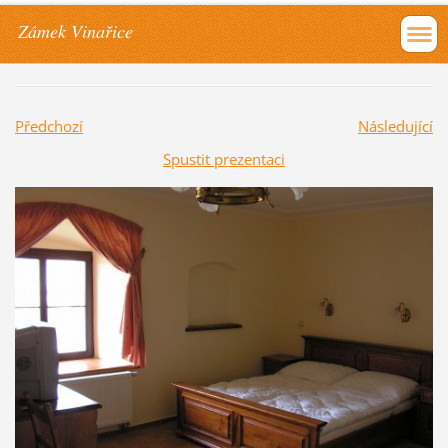
Zámek Vinařice
Předchozí
Následující
Spustit prezentaci