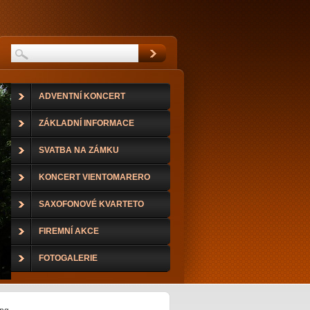
ADVENTNÍ KONCERT
ZÁKLADNÍ INFORMACE
SVATBA NA ZÁMKU
KONCERT VIENTOMARERO
DUO
SAXOFONOVÉ KVARTETO
FIREMNÍ AKCE
FOTOGALERIE