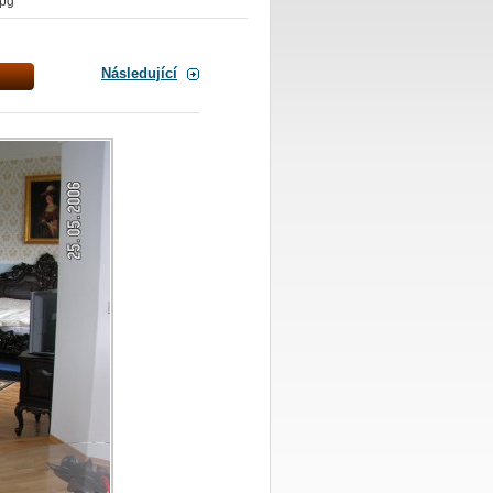
jpg
Následující