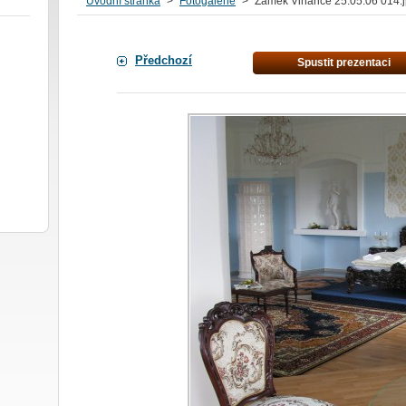
Úvodní stránka
>
Fotogalerie
>
Zámek Vinařice 25.05.06 014.
Předchozí
Spustit prezentaci