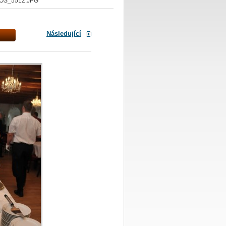
OS_5512.JPG
Následující