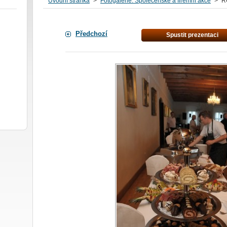
Úvodní stránka
>
Fotogalerie: Společenské a firemní akce
>
R
Předchozí
Spustit prezentaci