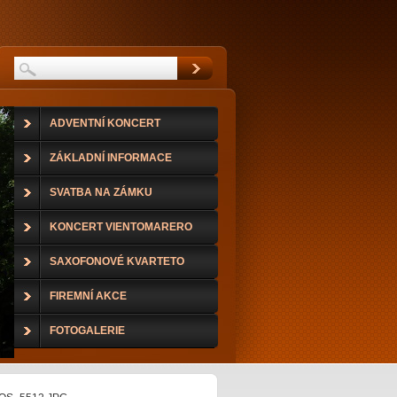
ADVENTNÍ KONCERT
ZÁKLADNÍ INFORMACE
SVATBA NA ZÁMKU
KONCERT VIENTOMARERO
DUO
SAXOFONOVÉ KVARTETO
FIREMNÍ AKCE
FOTOGALERIE