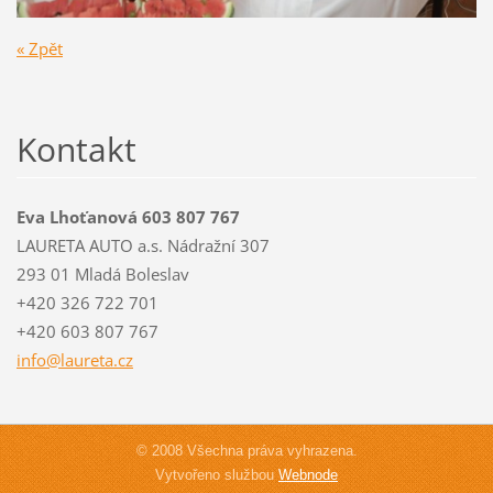
« Zpět
Kontakt
Eva Lhoťanová 603 807 767
LAURETA AUTO a.s. Nádražní 307
293 01 Mladá Boleslav
+420 326 722 701
+420 603 807 767
info@lau
reta.cz
© 2008 Všechna práva vyhrazena.
Vytvořeno službou
Webnode