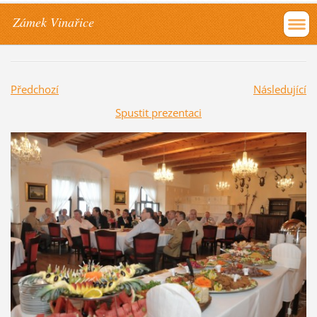
Zámek Vinařice
Předchozí
Následující
Spustit prezentaci